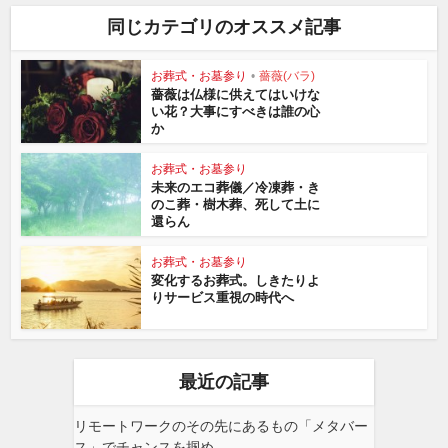
同じカテゴリのオススメ記事
お葬式・お墓参り
•
薔薇(バラ)
薔薇は仏様に供えてはいけな
い花？大事にすべきは誰の心
か
お葬式・お墓参り
未来のエコ葬儀／冷凍葬・き
のこ葬・樹木葬、死して土に
還らん
お葬式・お墓参り
変化するお葬式。しきたりよ
りサービス重視の時代へ
最近の記事
リモートワークのその先にあるもの「メタバー
ス」でチャンスを掴め