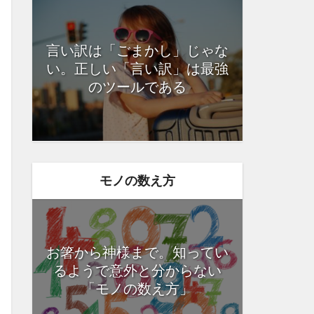
言い訳は「ごまかし」じゃな
い。正しい「言い訳」は最強
のツールである
モノの数え方
お箸から神様まで。知ってい
るようで意外と分からない
「モノの数え方」