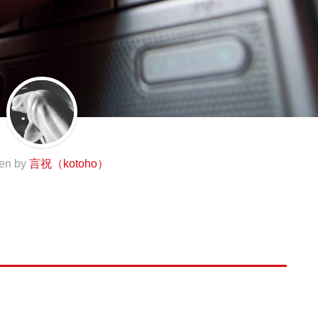
ten by
言祝（kotoho）