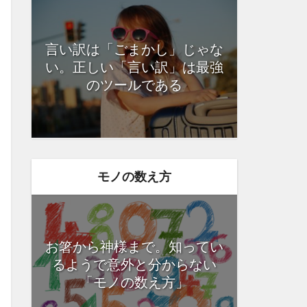
言い訳は「ごまかし」じゃな
い。正しい「言い訳」は最強
のツールである
モノの数え方
お箸から神様まで。知ってい
るようで意外と分からない
「モノの数え方」