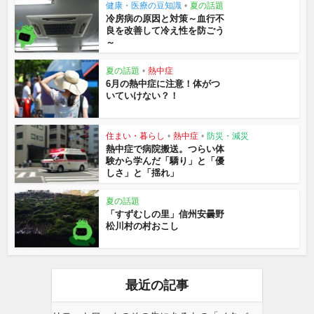
健康・医療の豆知識
•
夏の話題
冷房病の原因と対策～血行不
良を改善して冷え性を防ごう
～
夏の話題
•
熱中症
6月の熱中症に注意！体がつ
いていけない？！
住まい・暮らし
•
熱中症
•
防災・減災
熱中症で病院搬送。つらい体
験から学んだ「驕り」と「優
しさ」と「揺れ」
夏の話題
「すずむしの里」信州安曇野
松川村の村おこし
最近の記事