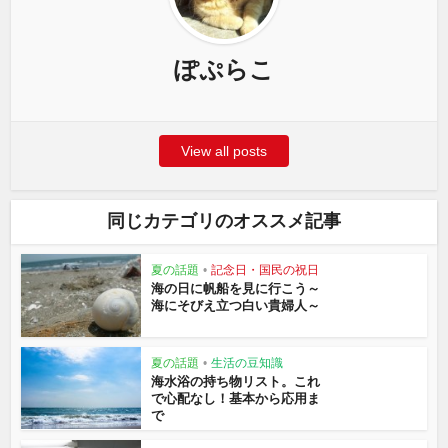
ぽぷらこ
View all posts
同じカテゴリのオススメ記事
夏の話題
•
記念日・国民の祝日
海の日に帆船を見に行こう～
海にそびえ立つ白い貴婦人～
夏の話題
•
生活の豆知識
海水浴の持ち物リスト。これ
で心配なし！基本から応用ま
で