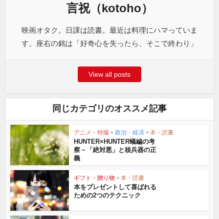
言祝（kotoho）
映画オタク。日課は読書。最近は料理にハマっていま
す。座右の銘は「好奇心を失ったら、そこで終わり」
View all posts
同じカテゴリのオススメ記事
アニメ・特撮
•
政治・経済
•
本・読書
HUNTER×HUNTER蟻編の考
察－「絶対悪」と核兵器の正
義
ギフト・贈り物
•
本・読書
本をプレゼントして喜ばれる
ための2つのテクニック