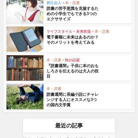
新社会人
•
本・読書
読書の苦手意識を克服するた
めの小学生でもできる3つの
エクササイズ
ライフスタイル
•
未来創造
•
本・読書
電子書籍に未来はあるのか？
そのメリットを考えてみる
本・読書
•
秋の話題
『読書週間』子供に本のおも
しろさを伝えるのは大人の役
目
本・読書
読書週間に長編小説にチャレ
ンジする人にオススメな3つ
の国内文学賞
最近の記事