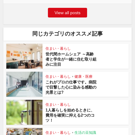
View all posts
同じカテゴリのオススメ記事
住まい・暮らし
世代間ホームシェア ～高齢
者と学生が一緒に住む取り組
みに注目
住まい・暮らし
•
健康・医療
これがプロの仕事です。病院
で目撃した心に染みる感動の
光景とは?
住まい・暮らし
1人暮らしを始めるときに、
費用を確実に抑える2つのコ
ツ！
住まい・暮らし
•
生活の豆知識