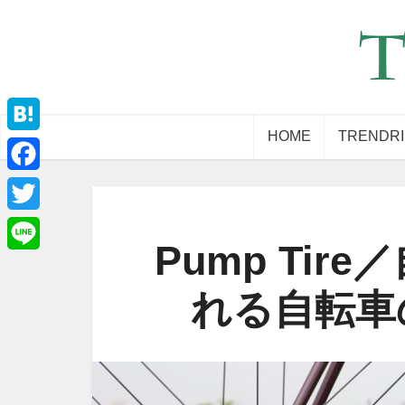
HOME
TRENDR
Hatena
Facebook
Twitter
Pump Ti
Line
れる自転車