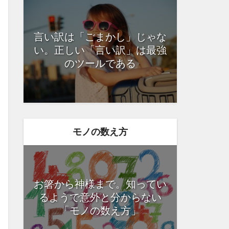
言い訳は「ごまかし」じゃな
い。正しい「言い訳」は最強
のツールである
モノの数え方
お箸から神様まで。知ってい
るようで意外と分からない
「モノの数え方」