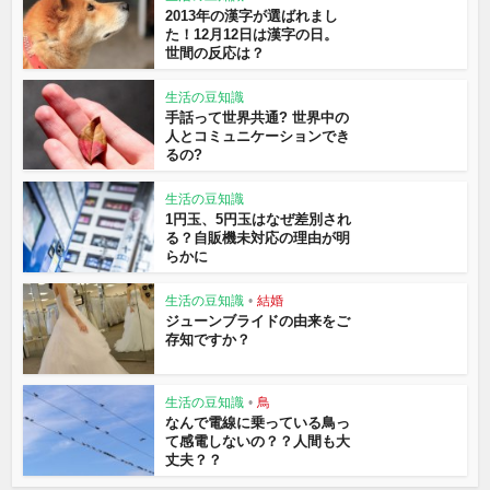
2013年の漢字が選ばれまし
た！12月12日は漢字の日。
世間の反応は？
生活の豆知識
手話って世界共通? 世界中の
人とコミュニケーションでき
るの?
生活の豆知識
1円玉、5円玉はなぜ差別され
る？自販機未対応の理由が明
らかに
生活の豆知識
•
結婚
ジューンブライドの由来をご
存知ですか？
生活の豆知識
•
鳥
なんで電線に乗っている鳥っ
て感電しないの？？人間も大
丈夫？？