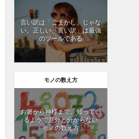
言い訳は「ごまかし」じゃな
い。正しい「言い訳」は最強
のツールである
モノの数え方
お箸から神様まで。知ってい
るようで意外と分からない
「モノの数え方」