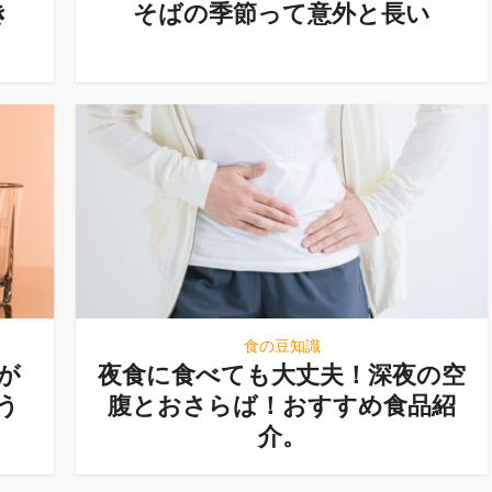
き
そばの季節って意外と長い
食の豆知識
が
夜食に食べても大丈夫！深夜の空
う
腹とおさらば！おすすめ食品紹
介。