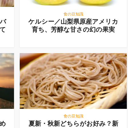
食の豆知識
バ
ケルシー／山梨県原産アメリカ
て
育ち、芳醇な甘さの幻の果実
食の豆知識
め
夏新・秋新どちらがお好み？新