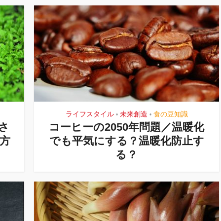
ライフスタイル
未来創造
食の豆知識
•
•
さ
コーヒーの2050年問題／温暖化
方
でも平気にする？温暖化防止す
る？