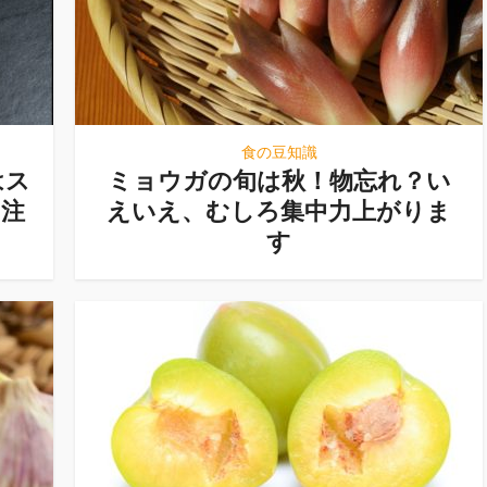
食の豆知識
はス
ミョウガの旬は秋！物忘れ？い
に注
えいえ、むしろ集中力上がりま
す