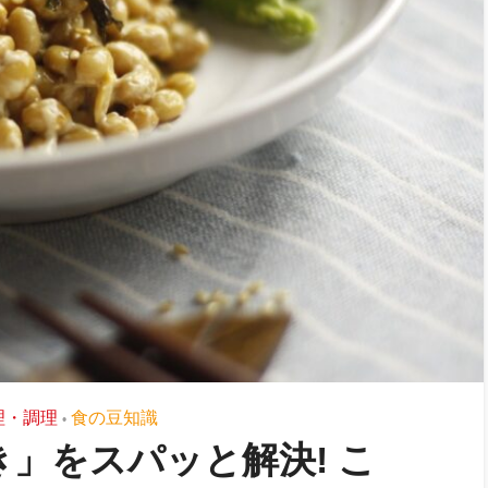
理・調理
食の豆知識
•
」をスパッと解決! こ