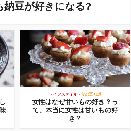
も納豆が好きになる?
ライフスタイル
食の豆知識
•
し
女性はなぜ甘いもの好き？っ
味
て、本当に女性は甘いもの好
き？