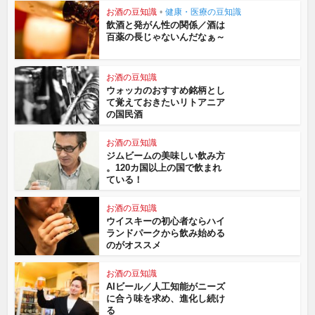
お酒の豆知識
•
健康・医療の豆知識
飲酒と発がん性の関係／酒は
百薬の長じゃないんだなぁ～
お酒の豆知識
ウォッカのおすすめ銘柄とし
て覚えておきたいリトアニア
の国民酒
お酒の豆知識
ジムビームの美味しい飲み方
。120カ国以上の国で飲まれ
ている！
お酒の豆知識
ウイスキーの初心者ならハイ
ランドパークから飲み始める
のがオススメ
お酒の豆知識
AIビール／人工知能がニーズ
に合う味を求め、進化し続け
る