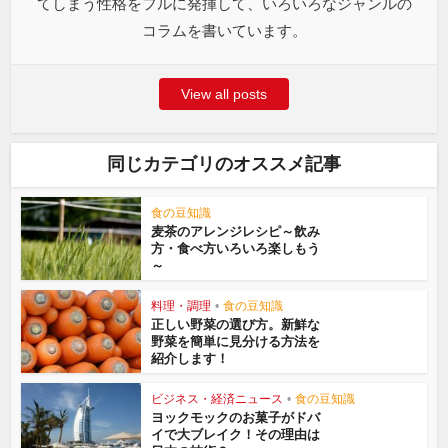
てしまう性格をフルに発揮して、いろいろなジャンルの
コラムを書いています。
View all posts
同じカテゴリのオススメ記事
食の豆知識
麦茶のアレンジレシピ～飲み
方・食べ方いろいろ楽しもう
～
料理・調理
•
食の豆知識
正しい野菜の選び方。新鮮な
野菜を簡単に見分ける方法を
紹介します！
ビジネス・経済ニュース
•
食の豆知識
ヨックモックのお菓子がドバ
イで大ブレイク！その理由は