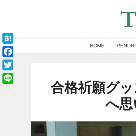
HOME
TRENDR
Hatena
Facebook
Twitter
合格祈願グッ
Line
へ思