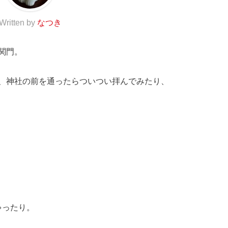
Written by
なつき
関門。
、神社の前を通ったらついつい拝んでみたり、
ゃったり。