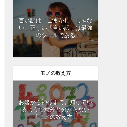
言い訳は「ごまかし」じゃな
い。正しい「言い訳」は最強
のツールである
モノの数え方
お箸から神様まで。知ってい
るようで意外と分からない
「モノの数え方」