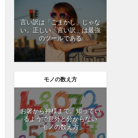
言い訳は「ごまかし」じゃな
い。正しい「言い訳」は最強
のツールである
モノの数え方
お箸から神様まで。知ってい
るようで意外と分からない
「モノの数え方」