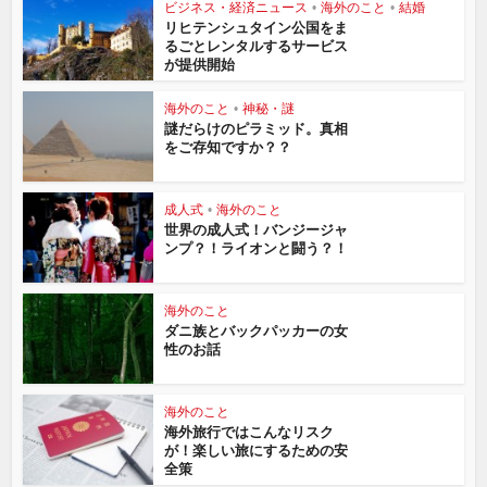
ビジネス・経済ニュース
•
海外のこと
•
結婚
リヒテンシュタイン公国をま
るごとレンタルするサービス
が提供開始
海外のこと
•
神秘・謎
謎だらけのピラミッド。真相
をご存知ですか？？
成人式
•
海外のこと
世界の成人式！バンジージャ
ンプ？！ライオンと闘う？！
海外のこと
ダニ族とバックパッカーの女
性のお話
海外のこと
海外旅行ではこんなリスク
が！楽しい旅にするための安
全策