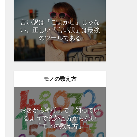
言い訳は「ごまかし」じゃな
い。正しい「言い訳」は最強
のツールである
モノの数え方
お箸から神様まで。知ってい
るようで意外と分からない
「モノの数え方」