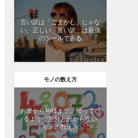
言い訳は「ごまかし」じゃな
い。正しい「言い訳」は最強
のツールである
モノの数え方
お箸から神様まで。知ってい
るようで意外と分からない
「モノの数え方」