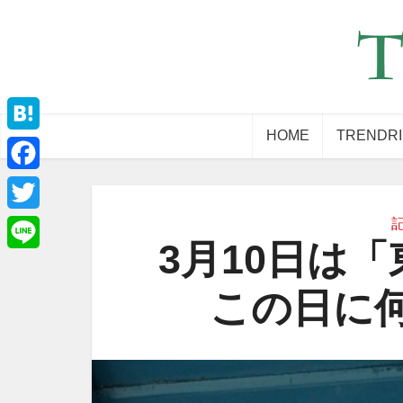
HOME
TRENDR
Hatena
Facebook
Twitter
3月10日は
Line
この日に