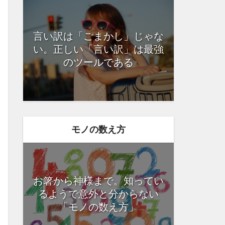
言い訳は「ごまかし」じゃな
い。正しい「言い訳」は最強
のツールである
モノの数え方
お箸から神様まで。知ってい
るようで意外と分からない
「モノの数え方」