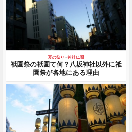
夏の祭り
神社仏閣
•
祇園祭の祇園て何？八坂神社以外に祗
園祭が各地にある理由