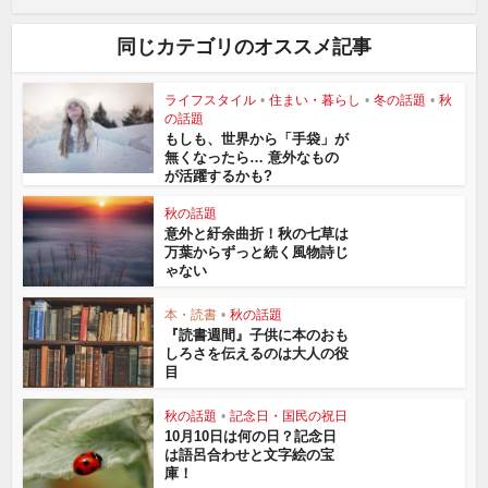
同じカテゴリのオススメ記事
ライフスタイル
•
住まい・暮らし
•
冬の話題
•
秋
の話題
もしも、世界から「手袋」が
無くなったら… 意外なもの
が活躍するかも?
秋の話題
意外と紆余曲折！秋の七草は
万葉からずっと続く風物詩じ
ゃない
本・読書
•
秋の話題
『読書週間』子供に本のおも
しろさを伝えるのは大人の役
目
秋の話題
•
記念日・国民の祝日
10月10日は何の日？記念日
は語呂合わせと文字絵の宝
庫！