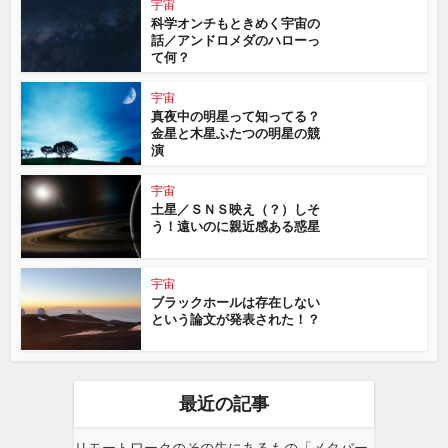
宇宙
科学オンチもときめく宇宙の
話／アンドロメダのハローっ
て何？
宇宙
真夜中の明星って知ってる？
金星と木星ふたつの明星の競
演
宇宙
土星／ＳＮＳ映え（？）しそ
う！遠いのに親近感ある惑星
宇宙
ブラックホールは存在しない
という論文が発表された！？
最近の記事
リモートワークのその先にあるもの「メタバー