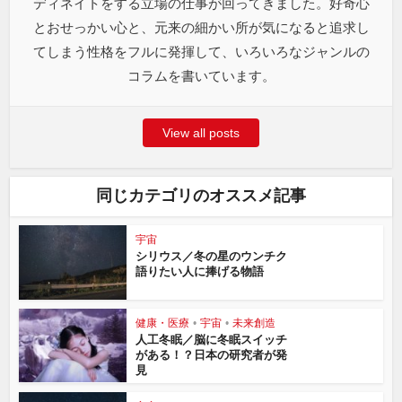
ディネイトをする立場の仕事が回ってきました。好奇心
とおせっかい心と、元来の細かい所が気になると追求し
てしまう性格をフルに発揮して、いろいろなジャンルの
コラムを書いています。
View all posts
同じカテゴリのオススメ記事
宇宙
シリウス／冬の星のウンチク
語りたい人に捧げる物語
健康・医療
•
宇宙
•
未来創造
人工冬眠／脳に冬眠スイッチ
がある！？日本の研究者が発
見