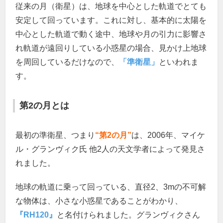
従来の月（衛星）は、地球を中心とした軌道でとても
安定して回っています。これに対し、基本的に太陽を
中心とした軌道で動く途中、地球や月の引力に影響さ
れ軌道が遠回りしている小惑星の場合、見かけ上地球
を周回しているだけなので、
「準衛星」
といわれま
す。
第2の月とは
最初の準衛星、つまり
“第2の月”
は、2006年、マイケ
ル・グランヴィク氏 他2人の天文学者によって発見さ
れました。
地球の軌道に乗って回っている、直径2、3mの不可解
な物体は、小さな小惑星であることがわかり、
『RH120』
と名付けられました。グランヴィクさん