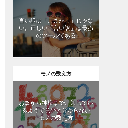
言い訳は「ごまかし」じゃな
い。正しい「言い訳」は最強
のツールである
モノの数え方
お箸から神様まで。知ってい
るようで意外と分からない
「モノの数え方」