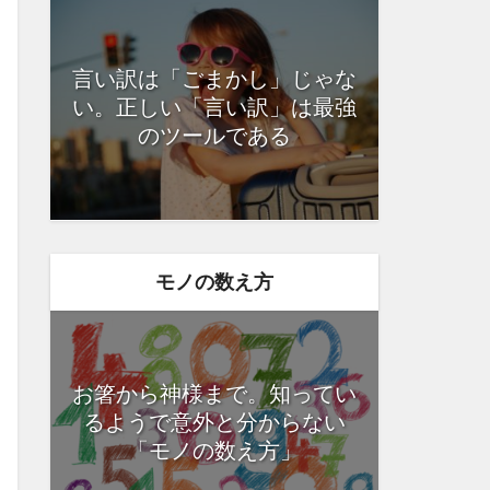
言い訳は「ごまかし」じゃな
い。正しい「言い訳」は最強
のツールである
モノの数え方
お箸から神様まで。知ってい
るようで意外と分からない
「モノの数え方」