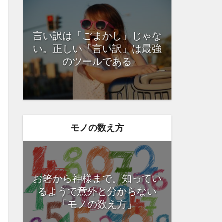
言い訳は「ごまかし」じゃな
い。正しい「言い訳」は最強
のツールである
モノの数え方
お箸から神様まで。知ってい
るようで意外と分からない
「モノの数え方」