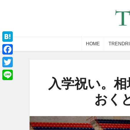
HOME
TRENDR
Hatena
Facebook
Twitter
入学祝い。相
Line
おく