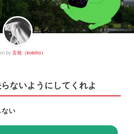
ten by
言祝（kotoho）
映らないようにしてくれよ
しない