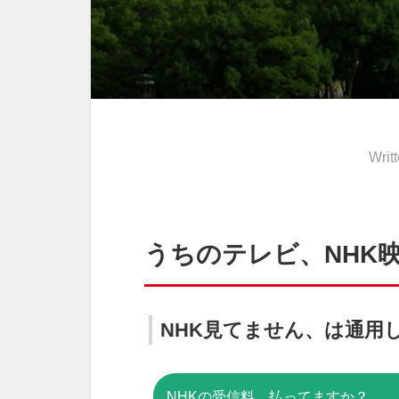
Writ
うちのテレビ、NHK
NHK見てません、は通用
NHKの受信料、払ってますか？