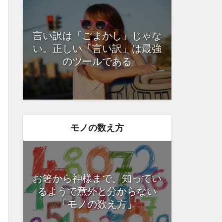
言い訳は「ごまかし」じゃな
い。正しい「言い訳」は最強
のツールである
モノの数え方
お箸から神様まで。知ってい
るようで意外と分からない
「モノの数え方」