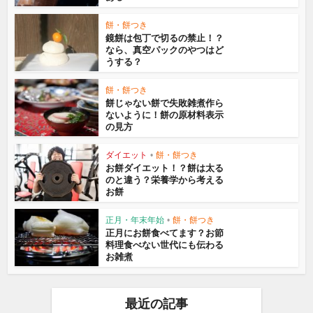
餅・餅つき
鏡餅は包丁で切るの禁止！？
なら、真空パックのやつはど
うする？
餅・餅つき
餅じゃない餅で失敗雑煮作ら
ないように！餅の原材料表示
の見方
ダイエット
•
餅・餅つき
お餅ダイエット！？餅は太る
のと違う？栄養学から考える
お餅
正月・年末年始
•
餅・餅つき
正月にお餅食べてます？お節
料理食べない世代にも伝わる
お雑煮
最近の記事