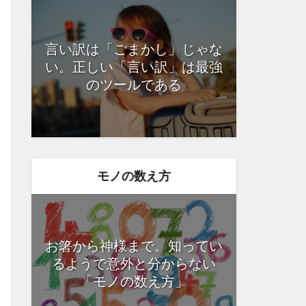
言い訳は「ごまかし」じゃな
い。正しい「言い訳」は最強
のツールである
モノの数え方
お箸から神様まで。知ってい
るようで意外と分からない
「モノの数え方」