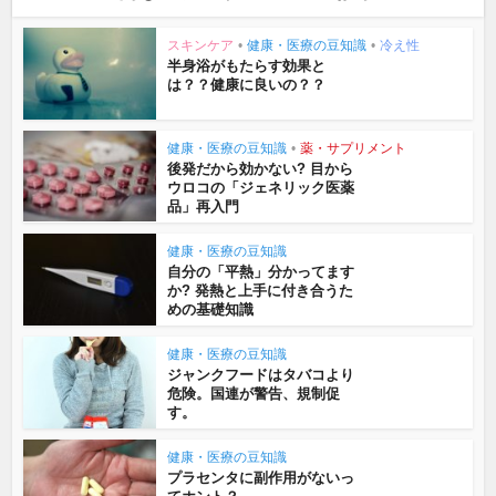
スキンケア
•
健康・医療の豆知識
•
冷え性
半身浴がもたらす効果と
は？？健康に良いの？？
健康・医療の豆知識
•
薬・サプリメント
後発だから効かない? 目から
ウロコの「ジェネリック医薬
品」再入門
健康・医療の豆知識
自分の「平熱」分かってます
か? 発熱と上手に付き合うた
めの基礎知識
健康・医療の豆知識
ジャンクフードはタバコより
危険。国連が警告、規制促
す。
健康・医療の豆知識
プラセンタに副作用がないっ