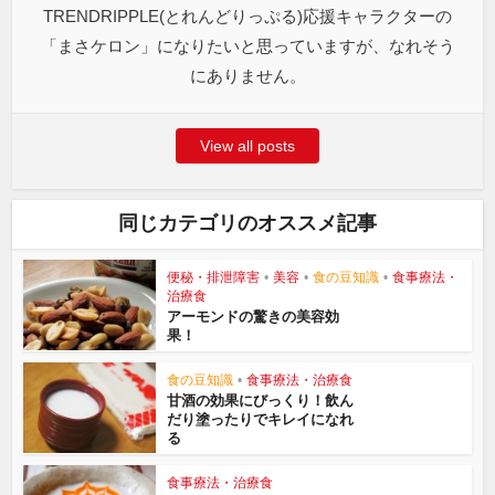
TRENDRIPPLE(とれんどりっぷる)応援キャラクターの
「まさケロン」になりたいと思っていますが、なれそう
にありません。
View all posts
同じカテゴリのオススメ記事
便秘・排泄障害
•
美容
•
食の豆知識
•
食事療法・
治療食
アーモンドの驚きの美容効
果！
食の豆知識
•
食事療法・治療食
甘酒の効果にびっくり！飲ん
だり塗ったりでキレイになれ
る
食事療法・治療食