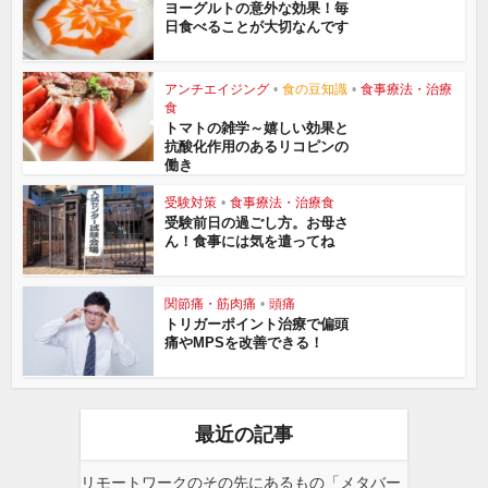
ヨーグルトの意外な効果！毎
日食べることが大切なんです
アンチエイジング
•
食の豆知識
•
食事療法・治療
食
トマトの雑学～嬉しい効果と
抗酸化作用のあるリコピンの
働き
受験対策
•
食事療法・治療食
受験前日の過ごし方。お母さ
ん！食事には気を遣ってね
関節痛・筋肉痛
•
頭痛
トリガーポイント治療で偏頭
痛やMPSを改善できる！
最近の記事
リモートワークのその先にあるもの「メタバー